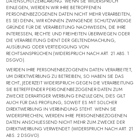
DATENSCHUTZERKLÄRUNG. WENN SIE WIDERSPRUCH
EINLEGEN, WERDEN WIR IHRE BETROFFENEN
PERSONENBEZOGENEN DATEN NICHT MEHR VERARBEITEN,
ES SEI DENN, WIR KÖNNEN ZWINGENDE SCHUTZWÜRDIGE
GRÜNDE FÜR DIE VERARBEITUNG NACHWEISEN, DIE IHRE
INTERESSEN, RECHTE UND FREIHEITEN ÜBERWIEGEN ODER
DIE VERARBEITUNG DIENT DER GELTENDMACHUNG,
AUSÜBUNG ODER VERTEIDIGUNG VON
RECHTSANSPRÜCHEN (WIDERSPRUCH NACH ART. 21 ABS. 1
DSGVO).
WERDEN IHRE PERSONENBEZOGENEN DATEN VERARBEITET,
UM DIREKTWERBUNG ZU BETREIBEN, SO HABEN SIE DAS
RECHT, JEDERZEIT WIDERSPRUCH GEGEN DIE VERARBEITUNG
SIE BETREFFENDER PERSONENBEZOGENER DATEN ZUM
ZWECKE DERARTIGER WERBUNG EINZULEGEN; DIES GILT
AUCH FÜR DAS PROFILING, SOWEIT ES MIT SOLCHER
DIREKTWERBUNG IN VERBINDUNG STEHT. WENN SIE
WIDERSPRECHEN, WERDEN IHRE PERSONENBEZOGENEN
DATEN ANSCHLIESSEND NICHT MEHR ZUM ZWECKE DER
DIREKTWERBUNG VERWENDET (WIDERSPRUCH NACH ART. 21
ABS. 2 DSGVO).