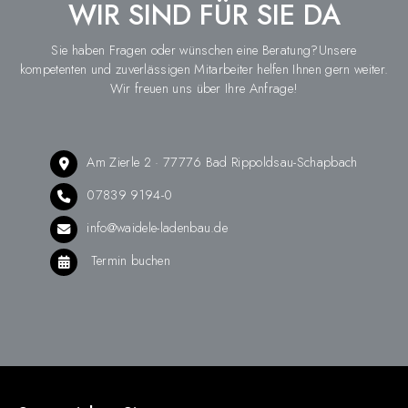
WIR SIND FÜR SIE DA
Sie haben Fragen oder wünschen eine Beratung?Unsere
kompetenten und zuverlässigen Mitarbeiter helfen Ihnen gern weiter.
Wir freuen uns über Ihre Anfrage!
Am Zierle 2 · 77776 Bad Rippoldsau-Schapbach
07839 9194-0
info@waidele-ladenbau.de
Termin buchen