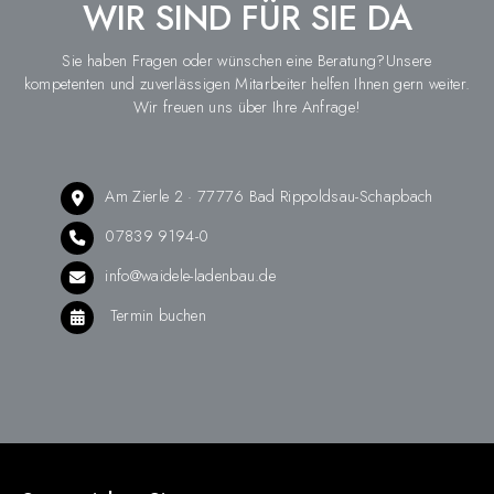
WIR SIND FÜR SIE DA
Sie haben Fragen oder wünschen eine Beratung?Unsere
kompetenten und zuverlässigen Mitarbeiter helfen Ihnen gern weiter.
Wir freuen uns über Ihre Anfrage!
Am Zierle 2 · 77776 Bad Rippoldsau-Schapbach
07839 9194-0
info@waidele-ladenbau.de
Termin buchen