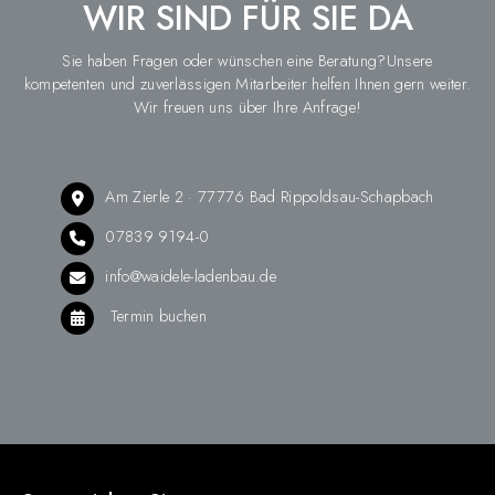
WIR SIND FÜR SIE DA
Sie haben Fragen oder wünschen eine Beratung?Unsere
kompetenten und zuverlässigen Mitarbeiter helfen Ihnen gern weiter.
Wir freuen uns über Ihre Anfrage!
Am Zierle 2 · 77776 Bad Rippoldsau-Schapbach
07839 9194-0
info@waidele-ladenbau.de
Termin buchen