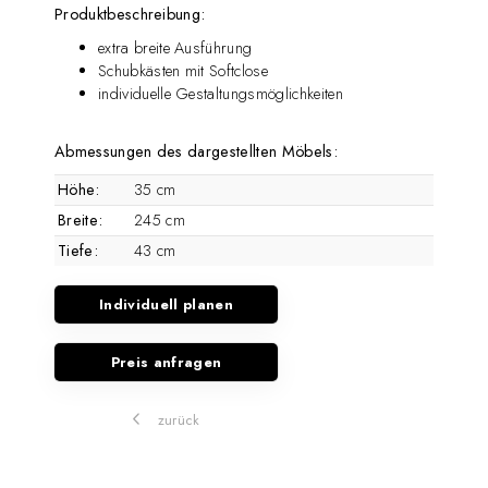
Produktbeschreibung:
extra breite Ausführung
Schubkästen mit Softclose
individuelle Gestaltungsmöglichkeiten
Abmessungen des dargestellten Möbels:
Höhe:
35 cm
Breite:
245 cm
Tiefe:
43 cm
Individuell planen
Preis anfragen
zurück