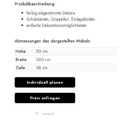
Produktbeschreibung:
farbig abgestimmte Dekore
Schubkästen, Doppeltür, Einlegeböden
einfache Dekorationsmöglichkeiten
Abmessungen des dargestellten Möbels:
Höhe:
50 cm
Breite:
240 cm
Tiefe:
38 cm
Individuell planen
Preis anfragen
zurück