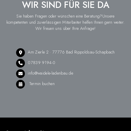
WIR SIND FÜR SIE DA
Sie haben Fragen oder wünschen eine Beratung?Unsere
kompetenten und zuverlässigen Mitarbeiter helfen Ihnen gern weiter.
Wir freuen uns über Ihre Anfrage!
Am Zierle 2 · 77776 Bad Rippoldsau-Schapbach
07839 9194-0
info@waidele-ladenbau.de
Termin buchen