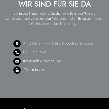
WIR SIND FÜR SIE DA
Sie haben Fragen oder wünschen eine Beratung?Unsere
kompetenten und zuverlässigen Mitarbeiter helfen Ihnen gern weiter.
Wir freuen uns über Ihre Anfrage!
Am Zierle 2 · 77776 Bad Rippoldsau-Schapbach
07839 9194-0
info@waidele-ladenbau.de
Termin buchen