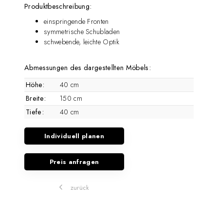
Produktbeschreibung:
einspringende Fronten
symmetrische Schubladen
schwebende, leichte Optik
Abmessungen des dargestellten Möbels:
Höhe:
40 cm
Breite:
150 cm
Tiefe:
40 cm
Individuell planen
Preis anfragen
zurück