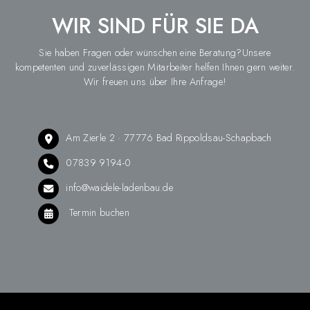
WIR SIND FÜR SIE DA
Sie haben Fragen oder wünschen eine Beratung?Unsere
kompetenten und zuverlässigen Mitarbeiter helfen Ihnen gern weiter.
Wir freuen uns über Ihre Anfrage!
Am Zierle 2 · 77776 Bad Rippoldsau-Schapbach
07839 9194-0
info@waidele-ladenbau.de
Termin buchen