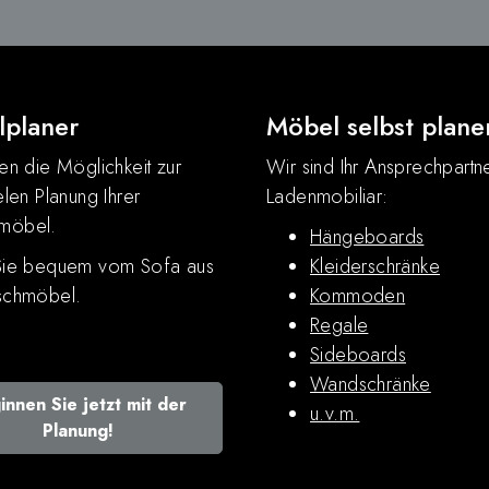
planer
Möbel selbst plane
en die Möglichkeit zur
Wir sind Ihr Ansprechpartne
elen Planung Ihrer
Ladenmobiliar:
möbel.
Hängeboards
Sie bequem vom Sofa aus
Kleiderschränke
schmöbel.
Kommoden
Regale
Sideboards
Wandschränke
innen Sie jetzt mit der
u.v.m.
Planung!