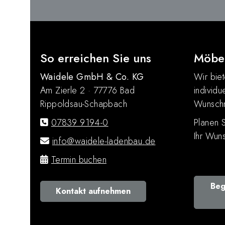
So erreichen Sie uns
Möbel
Waidele GmbH & Co. KG
Wir biet
Am Zierle 2 · 77776 Bad
individu
Rippoldsau-Schapbach
Wunsch
07839 9194-0
Planen 
Ihr Wun
info@waidele-ladenbau.de
Termin buchen
Beg
Kontakt aufnehmen