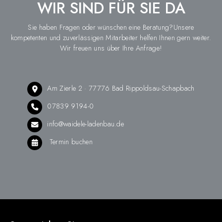
WIR SIND FÜR SIE DA
Sie haben Fragen oder wünschen eine Beratung?Unsere
kompetenten und zuverlässigen Mitarbeiter helfen Ihnen gern weiter.
Wir freuen uns über Ihre Anfrage!
Am Zierle 2 · 77776 Bad Rippoldsau-Schapbach
07839 9194-0
info@waidele-ladenbau.de
Termin buchen