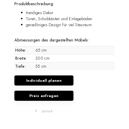
Produktbeschreibung:
trendiges Dekor
Türen, Schubkästen und Einlegeböden
geradliniges Design für viel Stauraum
Abmessungen des dargestellten Möbels:
Höhe:
65 cm
Breite:
200 cm
Tiefe:
55 cm
Individuell planen
Preis anfragen
zurück