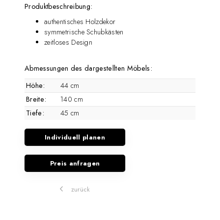
Produktbeschreibung:
authentisches Holzdekor
symmetrische Schubkästen
zeitloses Design
Abmessungen des dargestellten Möbels:
Höhe:
44 cm
Breite:
140 cm
Tiefe:
45 cm
Individuell planen
Preis anfragen
zurück