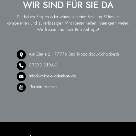
WIR SIND FÜR SIE DA
Sie haben Fragen oder wünschen eine Beratung?Unsere
kompetenten und zuverlässigen Mitarbeiter helfen Ihnen gern weiter.
Wir freuen uns über Ihre Anfrage!
Am Zierle 2 · 77776 Bad Rippoldsau-Schapbach
07839 9194-0
info@waidele-ladenbau.de
Termin buchen