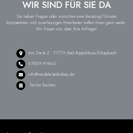
WIR SIND FÜR SIE DA
Sie haben Fragen oder wünschen eine Beratung?Unsere
kompetenten und zuverlässigen Mitarbeiter helfen Ihnen gern weiter.
Wir freuen uns über Ihre Anfrage!
Am Zierle 2 · 77776 Bad Rippoldsau-Schapbach
07839 9194-0
info@waidele-ladenbau.de
Termin buchen