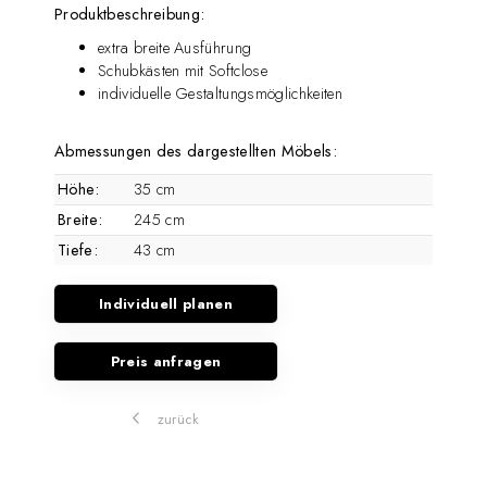
Produktbeschreibung:
extra breite Ausführung
Schubkästen mit Softclose
individuelle Gestaltungsmöglichkeiten
Abmessungen des dargestellten Möbels:
Höhe:
35 cm
Breite:
245 cm
Tiefe:
43 cm
Individuell planen
Preis anfragen
zurück