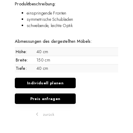
Produktbeschreibung:
einspringende Fronten
symmetrische Schubladen
schwebende, leichte Optik
Abmessungen des dargestellten Möbels:
Höhe:
40 cm
Breite:
150 cm
Tiefe:
40 cm
Individuell planen
Preis anfragen
zurück