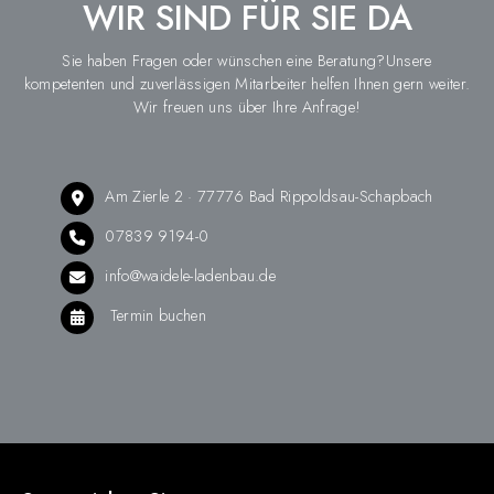
WIR SIND FÜR SIE DA
Sie haben Fragen oder wünschen eine Beratung?Unsere
kompetenten und zuverlässigen Mitarbeiter helfen Ihnen gern weiter.
Wir freuen uns über Ihre Anfrage!
Am Zierle 2 · 77776 Bad Rippoldsau-Schapbach
07839 9194-0
info@waidele-ladenbau.de
Termin buchen